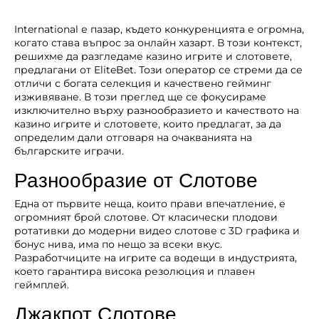
International е пазар, където конкуренцията е огромна,
когато става въпрос за онлайн хазарт. В този контекст,
решихме да разгледаме казино игрите и слотовете,
предлагани от
EliteBet
. Този оператор се стреми да се
отличи с богата селекция и качествено гейминг
изживяване. В този преглед ще се фокусираме
изключително върху разнообразието и качеството на
казино игрите и слотовете, които предлагат, за да
определим дали отговаря на очакванията на
българските играчи.
Разнообразие от Слотове
Една от първите неща, които прави впечатление, е
огромният брой слотове. От класически плодови
ротативки до модерни видео слотове с 3D графика и
бонус нива, има по нещо за всеки вкус.
Разработчиците на игрите са водещи в индустрията,
което гарантира висока резолюция и плавен
геймплей.
Джакпот Слотове