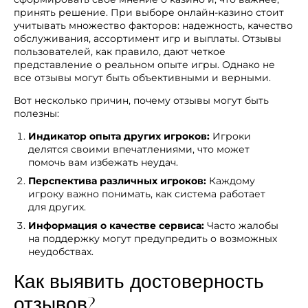
принять решение. При выборе онлайн-казино стоит
учитывать множество факторов: надежность, качество
обслуживания, ассортимент игр и выплаты. Отзывы
пользователей, как правило, дают четкое
представление о реальном опыте игры. Однако не
все отзывы могут быть объективными и верными.
Вот несколько причин, почему отзывы могут быть
полезны:
Индикатор опыта других игроков:
Игроки
делятся своими впечатлениями, что может
помочь вам избежать неудач.
Перспектива различных игроков:
Каждому
игроку важно понимать, как система работает
для других.
Информация о качестве сервиса:
Часто жалобы
на поддержку могут предупредить о возможных
неудобствах.
Как выявить достоверность
отзывов?