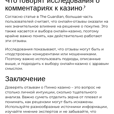
Что говорят исследования о
комментариях к казино?
Согласно
статье в The Guardian
, большая часть
пользователей считает, что онлайн-отзывы оказали на
них значительное влияние на решение о покупке. Это
также касается и выбора онлайн-казино, поэтому
крайне важно понять, как действительно работают
эти отзывы.
Исследования показывают, что отзывы могут быть и
«подстроены» конкурентами или мошенниками.
Поэтому важно использовать подходы, описанные
выше, и подходить к выбору онлайн-казино с здравым
смыслом.
Заключение
Доверять отзывам о Пинко казино – это вопрос не
столько личной интуиции, сколько тщательного
анализа. Важно суметь отделить зерна от плевел и
понимать, как рецензии могут быть искажены.
Используйте разнообразные источники информации,
изучайте мнение экспертов и не забывайте, что