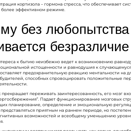
трация кортизола – гормона стресса, что обеспечивает си
в более эффективном режиме.
му без любопытства
ивается безразличие
нтереса к бытию неизбежно ведет к возникновению равнод
оциональной истощенности и равнодушия к случающемуся в
оставляет предохранительную реакцию ментальности на д
обудителей, способных спровоцировать положительные пе
еятельности.
 прекращает переживать заинтересованность, его мозг вхо
нергосбережения”. Падает функционирование мозговых стру
их планирование, определение и эмоциональную регуляц
представляться приятным на раннем периоде, но постепен
гнитивных возможностей и всеобщему уменьшению уровн
я.