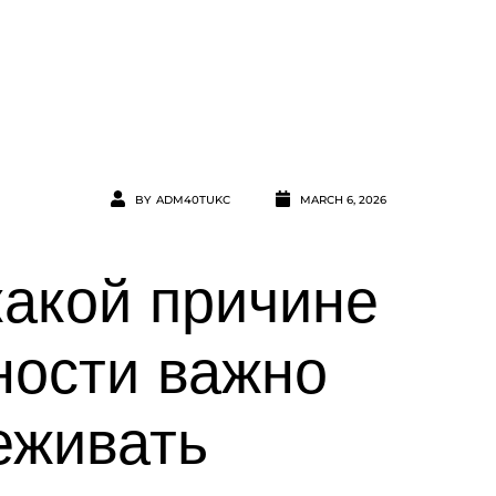
BY
ADM40TUKC
MARCH 6, 2026
какой причине
ности важно
еживать