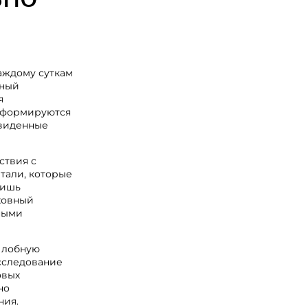
аждому суткам
нный
я
нсформируются
двиденные
ствия с
тали, которые
лишь
ховный
ными
 лобную
сследование
овых
но
ния.