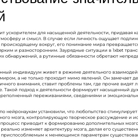
й
ит ускорителем для насыщенной деятельности, придавая к
тмосферу и смысл. В случае если личность ощущает подли
 происходящему вокруг, его понимание мира превращаетс
ярким и разносторонним. Заурядные ситуации в 1xbet тра
их обнаружений, а рутинные обязанности обретают непре
нный индивидуум живет в режиме деятельного взаимодей
иром, а не только проходит мимо явлений. Он замечает де
ичного внимания, ставит проблемы там, где прочие видят 
е. Такой подход к деятельности формирует насыщенный ду
ереполненный переживаниями, сведениями и эмоциональ
по нейронаукам установили, что любопытство стимулирует
вного мозга, контролирующую творческое рассуждение и и
й процесс приводит к формированию дополнительных мозг
о реально изменяет архитектуру мозга, делая его существен
 приспособляемым к меняющимся параметрам существова