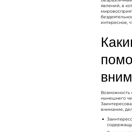
Безразличный
явлений, в ко
мировосприят
бездеятельнос
интересное, 
Каки
помо
вним
Возможность 
нынешнего чел
Заинтересова
внимание, де
Заинтересо
содержащую