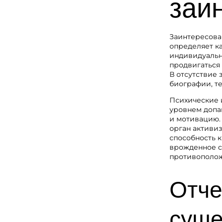
заи
Заинтересова
определяет к
индивидуальн
продвигаться
В отсутствие
биографии, т
Психические 
уровнем допа
и мотивацию.
орган активи
способность 
врожденное с
противополож
Отче
суще