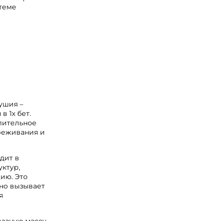
стеме
ушия –
 1х бет.
лительное
реживания и
дит в
ктур,
ию. Это
но вызывает
я