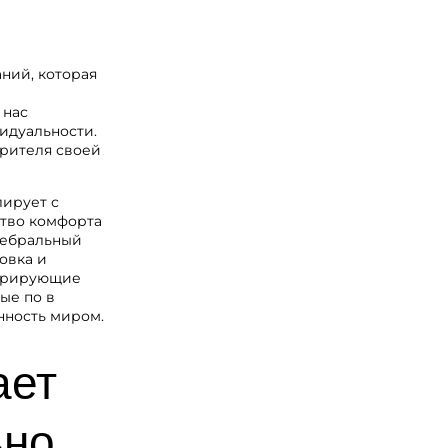
ний, которая
 нас
идуальности.
зрителя своей
лирует с
ство комфорта
ребральный
овка и
стрирующие
ые по в
нность миром.
ает
ьно