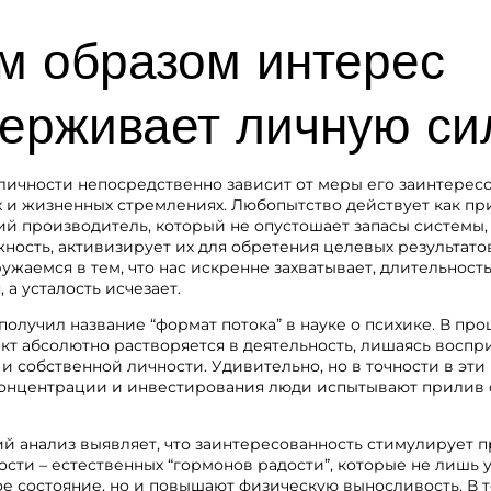
м образом интерес
ерживает личную си
личности непосредственно зависит от меры его заинтерес
х и жизненных стремлениях. Любопытство действует как п
й производитель, который не опустошает запасы системы, 
ость, активизирует их для обретения целевых результатов 
ужаемся в тем, что нас искренне захватывает, длительность
 а усталость исчезает.
получил название “формат потока” в науке о психике. В про
кт абсолютно растворяется в деятельность, лишаясь воспр
и собственной личности. Удивительно, но в точности в эти
онцентрации и инвестирования люди испытывают прилив си
й анализ выявляет, что заинтересованность стимулирует 
ости – естественных “гормонов радости”, которые не лишь
е состояние, но и повышают физическую выносливость. В 