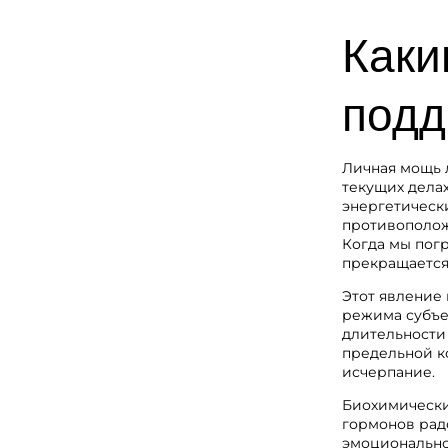
Каки
подд
Личная мощь 
текущих дела
энергетически
противоположн
Когда мы погр
прекращается,
Этот явление 
режима субъе
длительности 
предельной к
исчерпание.
Биохимически
гормонов рад
эмоционально