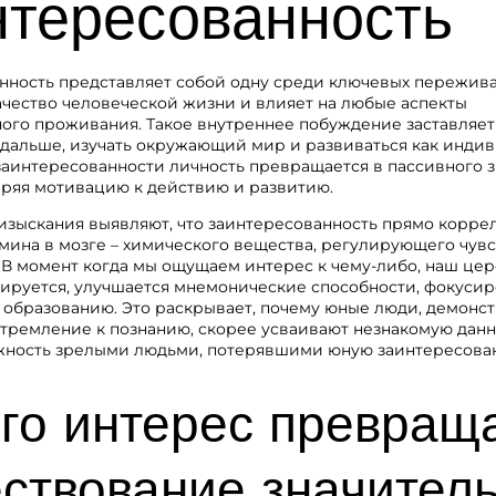
нтересованность
нность представляет собой одну среди ключевых пережива
ачество человеческой жизни и влияет на любые аспекты
ого проживания. Такое внутреннее побуждение заставляет
 дальше, изучать окружающий мир и развиваться как индив
 заинтересованности личность превращается в пассивного 
еряя мотивацию к действию и развитию.
изыскания выявляют, что заинтересованность прямо корре
мина в мозге – химического вещества, регулирующего чув
 В момент когда мы ощущаем интерес к чему-либо, наш це
зируется, улучшается мнемонические способности, фокусир
к образованию. Это раскрывает, почему юные люди, демон
тремление к познанию, скорее усваивают незнакомую данн
ность зрелыми людьми, потерявшими юную заинтересова
го интерес превращ
ствование значител