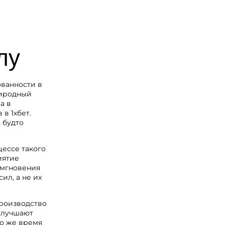
лу
ованности в
риродный
а в
в 1хбет.
 будто
цессе такого
иятие
 мгновения
л, а не их
производство
 улучшают
то же время