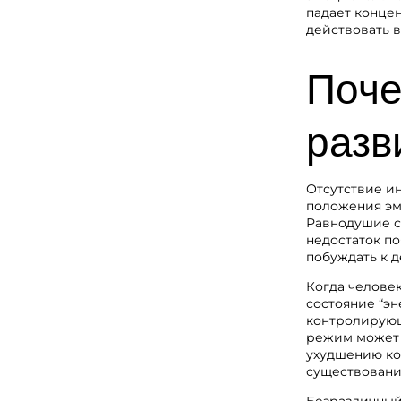
падает концен
действовать 
Поче
разв
Отсутствие и
положения эм
Равнодушие с
недостаток п
побуждать к д
Когда человек
состояние “э
контролирующ
режим может 
ухудшению ко
существовани