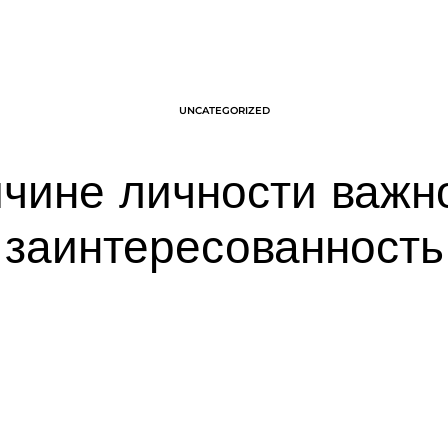
CATEGORY
UNCATEGORIZED
ичине личности важн
заинтересованность