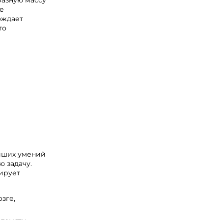
разную массу
е
ождает
то
йших умений
 задачу.
ирует
зге,