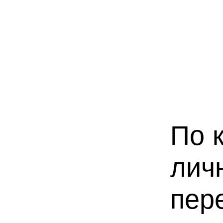
По 
лич
пер