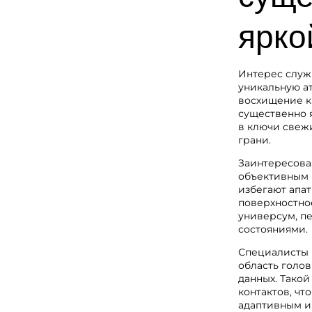
ярко
Интерес служ
уникальную а
восхищение к
существенно 
в ключи свеж
грани.
Заинтересова
объективным м
избегают апат
поверхностно
универсум, п
состояниями.
Специалисты 
область голо
данных. Тако
контактов, чт
адаптивным и