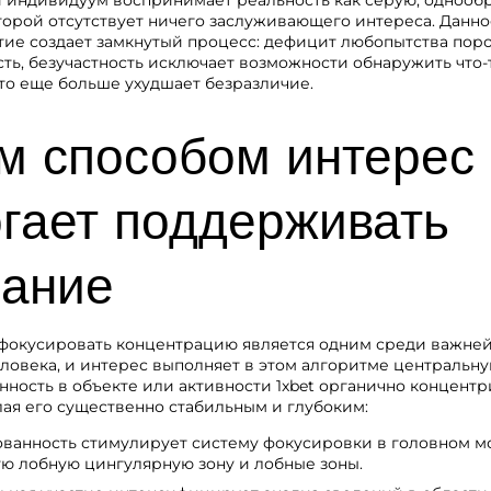
 индивидуум воспринимает реальность как серую, однооб
торой отсутствует ничего заслуживающего интереса. Данно
ие создает замкнутый процесс: дефицит любопытства пор
ть, безучастность исключает возможности обнаружить что-
что еще больше ухудшает безразличие.
м способом интерес
гает поддерживать
ание
фокусировать концентрацию является одним среди важне
овека, и интерес выполняет в этом алгоритме центральную
нность в объекте или активности
1xbet
органично концентр
лая его существенно стабильным и глубоким:
ванность стимулирует систему фокусировки в головном мо
 лобную цингулярную зону и лобные зоны.