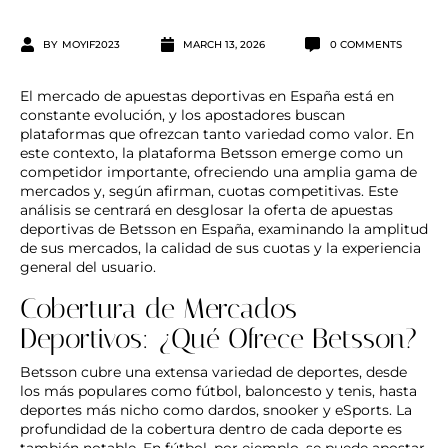
BY
MOYIF2023
MARCH 13, 2026
0
COMMENTS
El mercado de apuestas deportivas en España está en
constante evolución, y los apostadores buscan
plataformas que ofrezcan tanto variedad como valor. En
este contexto, la plataforma
Betsson
emerge como un
competidor importante, ofreciendo una amplia gama de
mercados y, según afirman, cuotas competitivas. Este
análisis se centrará en desglosar la oferta de apuestas
deportivas de Betsson en España, examinando la amplitud
de sus mercados, la calidad de sus cuotas y la experiencia
general del usuario.
Cobertura de Mercados
Deportivos: ¿Qué Ofrece Betsson?
Betsson cubre una extensa variedad de deportes, desde
los más populares como fútbol, baloncesto y tenis, hasta
deportes más nicho como dardos, snooker y eSports. La
profundidad de la cobertura dentro de cada deporte es
también notable. En fútbol, por ejemplo, se puede apostar