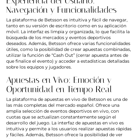
Experiencia del Usuario:
Navegación y Funcionalidades
La plataforma de Betsson es intuitiva y fácil de navegar,
tanto en su versión de escritorio como en su aplicación
móvil. La interfaz es limpia y organizada, lo que facilita la
búsqueda de los mercados y eventos deportivos
deseados. Además, Betsson ofrece varias funcionalidades
útiles, como la posibilidad de crear apuestas combinadas,
utilizar la función de “Cash Out” (cerrar apuesta antes de
que finalice el evento) y acceder a estadísticas detalladas
sobre los equipos y jugadores.
Apuestas en Vivo: Emoción y
Oportunidad en Tiempo Real
La plataforma de apuestas en vivo de Betsson es una de
las más completas del mercado español. Ofrece una
amplia selección de eventos deportivos en vivo, con
cuotas que se actualizan constantemente según el
desarrollo del juego. La interfaz de apuestas en vivo es
intuitiva y permite a los usuarios realizar apuestas rápidas
y fáciles. Además, Betsson ofrece la posibilidad de ver