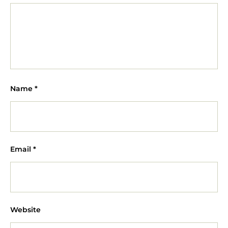
Name
*
Email
*
Website