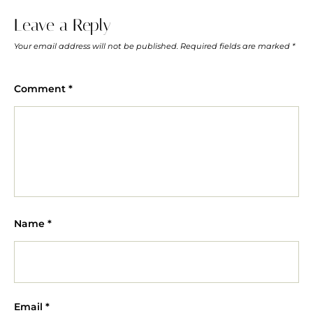
Leave a Reply
Your email address will not be published.
Required fields are marked
*
Comment
*
Name
*
Email
*