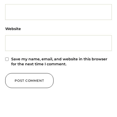
Website
Save my name, email, and website in this browser
for the next time I comment.