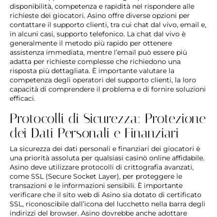
disponibilità, competenza e rapidità nel rispondere alle
richieste dei giocatori. Asino offre diverse opzioni per
contattare il supporto clienti, tra cui chat dal vivo, email e,
in alcuni casi, supporto telefonico. La chat dal vivo è
generalmente il metodo più rapido per ottenere
assistenza immediata, mentre l’email può essere più
adatta per richieste complesse che richiedono una
risposta più dettagliata. È importante valutare la
competenza degli operatori del supporto clienti, la loro
capacità di comprendere il problema e di fornire soluzioni
efficaci.
Protocolli di Sicurezza: Protezione
dei Dati Personali e Finanziari
La sicurezza dei dati personali e finanziari dei giocatori è
una priorità assoluta per qualsiasi casinò online affidabile.
Asino deve utilizzare protocolli di crittografia avanzati,
come SSL (Secure Socket Layer), per proteggere le
transazioni e le informazioni sensibili. È importante
verificare che il sito web di Asino sia dotato di certificato
SSL, riconoscibile dall’icona del lucchetto nella barra degli
indirizzi del browser. Asino dovrebbe anche adottare