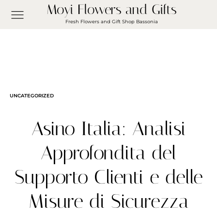
Moyi Flowers and Gifts
Fresh Flowers and Gift Shop Bassonia
CATEGORY
UNCATEGORIZED
Asino Italia: Analisi
Approfondita del
Supporto Clienti e delle
Misure di Sicurezza