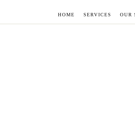
HOME
SERVICES
OUR 