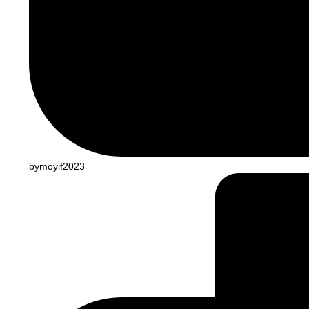
by
moyif2023