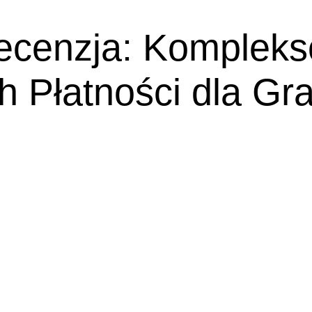
ecenzja: Komplek
 Płatności dla Gra