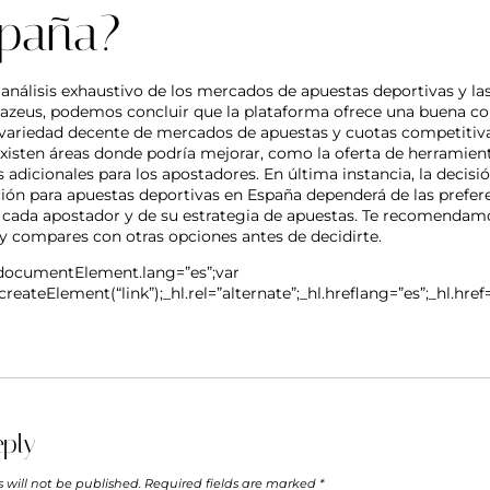
spaña?
análisis exhaustivo de los mercados de apuestas deportivas y la
Cazeus, podemos concluir que la plataforma ofrece una buena co
 variedad decente de mercados de apuestas y cuotas competitiva
xisten áreas donde podría mejorar, como la oferta de herramien
 adicionales para los apostadores. En última instancia, la decisi
ción para apuestas deportivas en España dependerá de las prefer
e cada apostador y de su estrategia de apuestas. Te recomendam
y compares con otras opciones antes de decidirte.
documentElement.lang=”es”;var
eateElement(“link”);_hl.rel=”alternate”;_hl.hreflang=”es”;_hl.hr
eply
 will not be published.
Required fields are marked
*