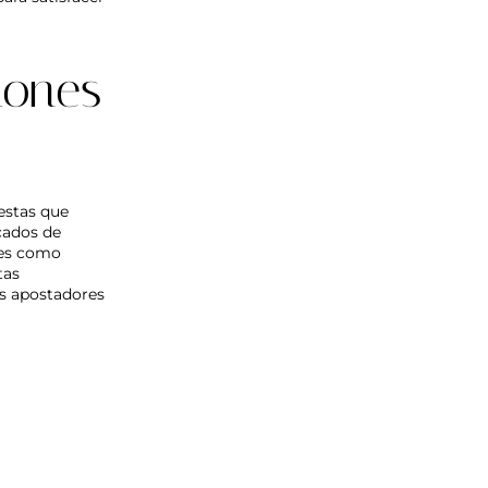
iones
estas que
cados de
nes como
tas
s apostadores