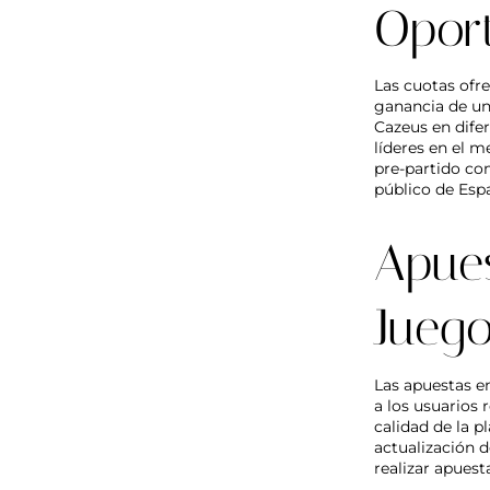
Opor
Las cuotas ofre
ganancia de un
Cazeus en dife
líderes en el 
pre-partido com
público de Esp
Apues
Juego
Las apuestas e
a los usuarios 
calidad de la p
actualización d
realizar apuest