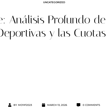
CATEGORY
UNCATEGORIZED
e: Análisis Profundo d
Deportivas y las Cuotas
BY
MOYIF2023
MARCH 13, 2026
0
COMMENTS