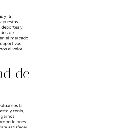
s y la
 apuestas.
 deportes y
ados de
 en el mercado
 deportivas
mos el valor
dad de
Evaluamos la
sto y tenis,
tigamos
 competiciones
ara satisfacer