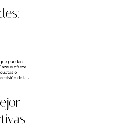
des:
 que pueden
Cazeus ofrece
 cuotas o
recisión de las
ejor
tivas