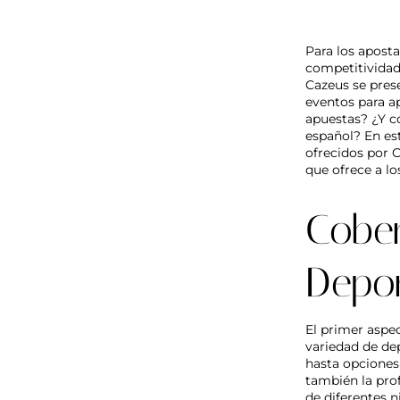
Para los apost
competitividad 
Cazeus
se pres
eventos para a
apuestas? ¿Y c
español? En es
ofrecidos por 
que ofrece a l
Cober
Depor
El primer aspec
variedad de de
hasta opciones
también la prof
de diferentes n