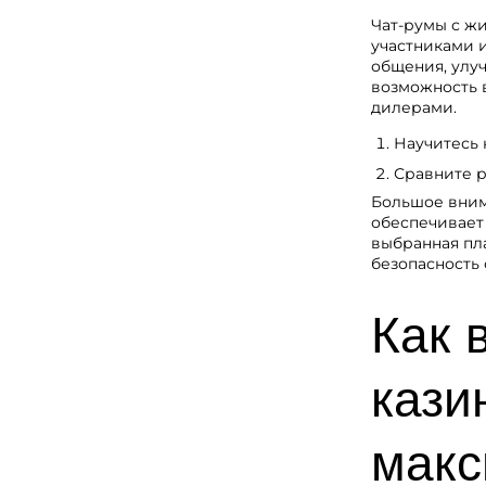
Чат-румы с ж
участниками 
общения, улуч
возможность 
дилерами.
Научитесь 
Сравните р
Большое вним
обеспечивает 
выбранная пл
безопасность 
Как 
кази
макс