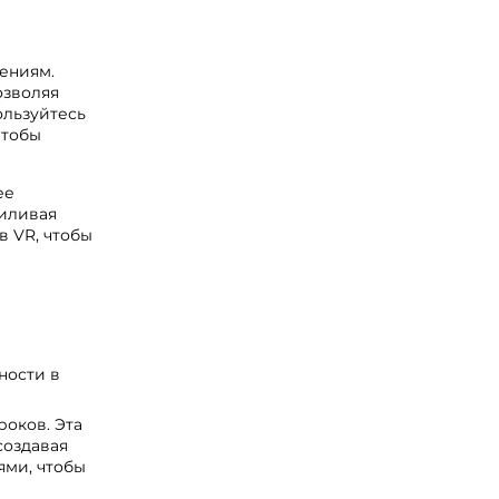
ениям.
озволяя
ользуйтесь
чтобы
ее
силивая
в VR, чтобы
ности в
оков. Эта
создавая
ями, чтобы