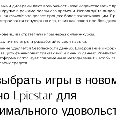
ивыми дилерами дают возможность взаимодействовать с д
и крупье в режиме реального времени. Используйте видео-
шая κοινωνιία, что делает процесс более захватывающим. П
встраивания популярных игр, таких как покер или блэкдже
новейшим стратегиям игры через онлайн-курсы.
азличные игры и разработайте свои навыки.
ание уделяется безопасности данных. Шифрование инфор
защиту финансовых транзакций и личных данных. Убедитесь
атформа использует современные методы защиты, чтобы г
своих средств.
выбрать игры в ново
но Epicstar для
имального удовольс