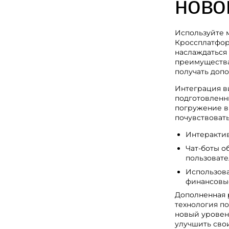
ново
Используйте 
Кроссплатфор
наслаждаться
преимущества
получать доп
Интеграция в
подготовленн
погружение в
почувствовать
Интерактив
Чат-боты о
пользовате
Использова
финансовы
Дополненная 
технология п
новый уровен
улучшить сво