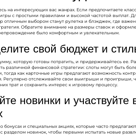
есь на интересующих вас жанрах. Если предпочитаете клас
 игры с простыми правилами и высокой частотой выплат. Д
р отличным выбором станут рулетка и блэкджек, где важен
стратегия. Обратите внимание на размеры ставок и оформл
епровождение было комфортным и увлекательным.
елите свой бюджет и стил
умму, которую готовы потратить, и придерживайтесь ее. Р
ть различной финансовой стратегии: слоты могут быть бол
, тогда как карточные игры предлагают возможность конт
я. Регулярно отслеживайте свои выигрыши и проигрыши, 
их трат и сохранить интерес к игровому процессу.
йте новинки и участвуйте 
х
о бонусах и специальных акциях, которые часто предлагают
 с разделом новинок, чтобы первыми испытать новые развл