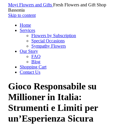
Moyi Flowers and Gifts
Fresh Flowers and Gift Shop
Bassonia
Skip to content
Home
Services
Flowers by Subscription
Special Occasions
Sympathy Flowers
Our Story
FAQ
Blog
Shopping Cart
Contact Us
Gioco Responsabile su
Millioner in Italia:
Strumenti e Limiti per
un’Esperienza Sicura