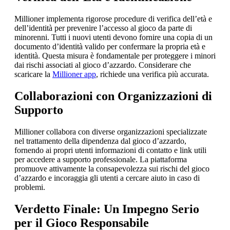
Millioner implementa rigorose procedure di verifica dell’età e
dell’identità per prevenire l’accesso al gioco da parte di
minorenni. Tutti i nuovi utenti devono fornire una copia di un
documento d’identità valido per confermare la propria età e
identità. Questa misura è fondamentale per proteggere i minori
dai rischi associati al gioco d’azzardo. Considerare che
scaricare la
Millioner app
, richiede una verifica più accurata.
Collaborazioni con Organizzazioni di
Supporto
Millioner collabora con diverse organizzazioni specializzate
nel trattamento della dipendenza dal gioco d’azzardo,
fornendo ai propri utenti informazioni di contatto e link utili
per accedere a supporto professionale. La piattaforma
promuove attivamente la consapevolezza sui rischi del gioco
d’azzardo e incoraggia gli utenti a cercare aiuto in caso di
problemi.
Verdetto Finale: Un Impegno Serio
per il Gioco Responsabile