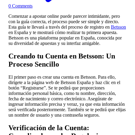
0
Comments
Comenzar a apostar online puede parecer intimidante, pero
con la guía correcta, el proceso puede ser simple y directo.
Esta guía te llevará a través del proceso de registro en
Betsson
en España y te mostrará cómo realizar tu primera apuesta.
Betsson es una plataforma popular en España, conocida por
su diversidad de apuestas y su interfaz amigable.
Creando tu Cuenta en Betsson: Un
Proceso Sencillo
El primer paso es crear una cuenta en Betsson. Para ello,
dirígete a la página web de Betsson España y haz clic en el
botón “Registrarse”. Se te pedirá que proporciones
información personal básica, como tu nombre, dirección,
fecha de nacimiento y correo electrónico. Asegúrate de
ingresar información precisa y veraz, ya que esta información
será verificada posteriormente. También se te pedirá que elijas
un nombre de usuario y una contraseña seguros.
Verificación de la Cuenta: