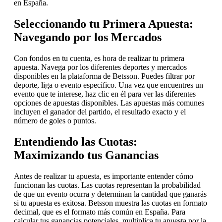
en España.
Seleccionando tu Primera Apuesta:
Navegando por los Mercados
Con fondos en tu cuenta, es hora de realizar tu primera
apuesta. Navega por los diferentes deportes y mercados
disponibles en la plataforma de Betsson. Puedes filtrar por
deporte, liga o evento específico. Una vez que encuentres un
evento que te interese, haz clic en él para ver las diferentes
opciones de apuestas disponibles. Las apuestas más comunes
incluyen el ganador del partido, el resultado exacto y el
número de goles o puntos.
Entendiendo las Cuotas:
Maximizando tus Ganancias
Antes de realizar tu apuesta, es importante entender cómo
funcionan las cuotas. Las cuotas representan la probabilidad
de que un evento ocurra y determinan la cantidad que ganarás
si tu apuesta es exitosa. Betsson muestra las cuotas en formato
decimal, que es el formato más común en España. Para
calcular tus ganancias potenciales, multiplica tu apuesta por la