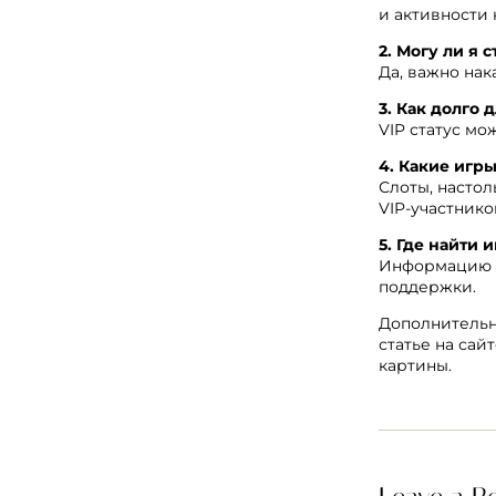
и активности 
2. Могу ли я 
Да, важно нак
3. Как долго 
VIP статус мо
4. Какие игр
Слоты, насто
VIP-участнико
5. Где найти
Информацию м
поддержки.
Дополнительн
статье на сай
картины.