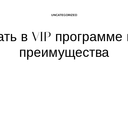
CATEGORY
UNCATEGORIZED
ать в VIP программе 
преимущества