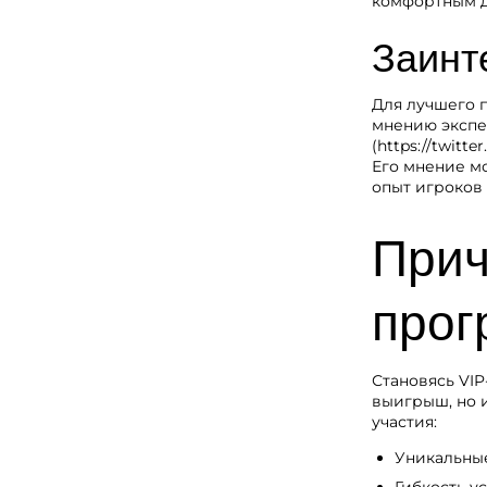
комфортным д
Заинт
Для лучшего 
мнению экспе
(https://twit
Его мнение м
опыт игроков 
Прич
прог
Становясь VIP
выигрыш, но 
участия:
Уникальные