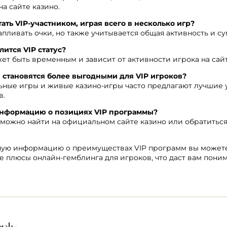
на сайте казино.
стать VIP-участником, играя всего в несколько игр?
апливать очки, но также учитывается общая активность и су
длится VIP статус?
жет быть временным и зависит от активности игрока на сайт
ы становятся более выгодными для VIP игроков?
льные игры и живые казино-игры часто предлагают лучшие 
в.
 информацию о позициях VIP программы?
ожно найти на официальном сайте казино или обратиться
ую информацию о преимуществах VIP программ вы можете
те
плюсы онлайн-гемблинга для игроков
, что даст вам пон