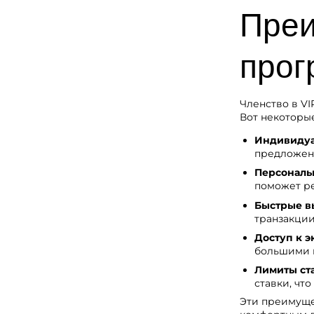
Преи
про
Членство в V
Вот некоторые
Индивидуа
предложени
Персональ
поможет р
Быстрые в
транзакции
Доступ к 
большими п
Лимиты ста
ставки, чт
Эти преимущес