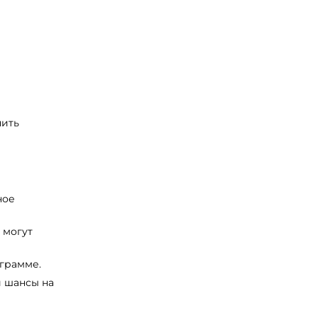
нить
ное
 могут
ограмме.
и шансы на