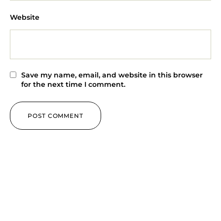
Website
Save my name, email, and website in this browser
for the next time I comment.