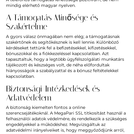
mindig elérhető magyar nyelven.
A Támogatás Minősége és
Szakértelme
A gyors válasz önmagában nem elég; a támogatásnak
szakértőnek és segítőkésznek is kell lennie. Különböző
kérdéseket tettünk fel a befizetésekkel, kifizetésekkel,
bónuszokkal és a fiókkezeléssel kapcsolatban. Azt
tapasztaltuk, hogy a legtöbb ügyfélszolgálati munkatárs
tájékozott és készséges volt, de néha előfordultak
hiányosságok a szabályzattal és a bónusz feltételekkel
kapcsolatban.
Biztonsági Intézkedések és
Adatvédelem
A biztonság kiemelten fontos a online
szerencsejátékoknál. A MegaPari SSL titkosítást használ a
felhasználói adatok védelmére, és rendelkezik a szükséges
engedélyekkel a működéshez. Megvizsgáltuk az
adatvédelmi irányelveiket is, hogy meggyőződjünk arról,