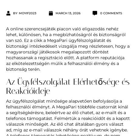
BY
MOYIF2023
MARCH 13, 2026
0
COMMENTS
A online szerencsejáték piacon való eligazodás nehéz
lehet, különösen, ha a megbízhatóságról és biztonságról
van szó. Ez a cikk a
MegaPari
ügyfélszolgálatát és
biztonsági intézkedéseit vizsgálja meg részletesen, hogy a
magyarországi játékosok megalapozott döntést
hozhassanak a regisztráció előtt. A platform reputációja
az elkötelezettségén múlik a felhasználói élmény és a
biztonság terén.
Az Ügyfélszolgálat Elérhetősége és
Reakcióideje
Az ügyfélszolgálat minősége alapvetően befolyásolja a
felhasználói élményt. A MegaPari többféle csatornát kínál
a segítségkérésre, beleértve az élő chatet, az e-mailt és a
telefonos támogatást. Felmértük a reakcióidőt és a kapott
válaszok minőségét. Az élő chat általában gyors választ
ad, míg az e-mail válaszok néhány órát vehetnek igénybe.
A telefonos támogatás lehetősége pozitívum, de nem