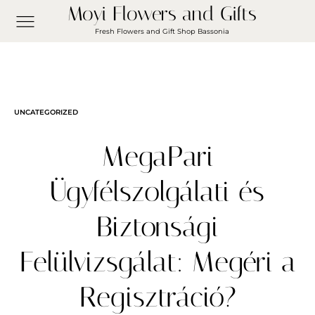
Moyi Flowers and Gifts
Fresh Flowers and Gift Shop Bassonia
CATEGORY
UNCATEGORIZED
MegaPari
Ügyfélszolgálati és
Biztonsági
Felülvizsgálat: Megéri a
Regisztráció?