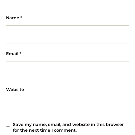
Name
*
Email
*
Website
Save my name, email, and website in this browser
for the next time I comment.