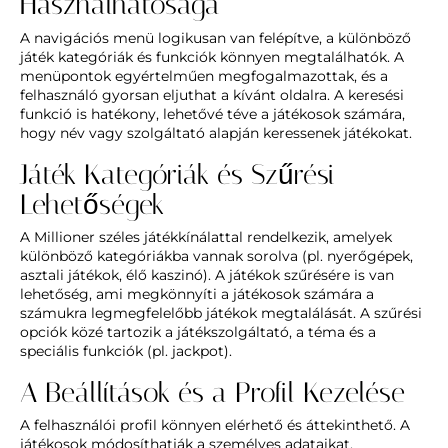
Használhatósága
A navigációs menü logikusan van felépítve, a különböző
játék kategóriák és funkciók könnyen megtalálhatók. A
menüpontok egyértelműen megfogalmazottak, és a
felhasználó gyorsan eljuthat a kívánt oldalra. A keresési
funkció is hatékony, lehetővé téve a játékosok számára,
hogy név vagy szolgáltató alapján keressenek játékokat.
Játék Kategóriák és Szűrési
Lehetőségek
A Millioner széles játékkínálattal rendelkezik, amelyek
különböző kategóriákba vannak sorolva (pl. nyerőgépek,
asztali játékok, élő kaszinó). A játékok szűrésére is van
lehetőség, ami megkönnyíti a játékosok számára a
számukra legmegfelelőbb játékok megtalálását. A szűrési
opciók közé tartozik a játékszolgáltató, a téma és a
speciális funkciók (pl. jackpot).
A Beállítások és a Profil Kezelése
A felhasználói profil könnyen elérhető és áttekinthető. A
játékosok módosíthatják a személyes adataikat,