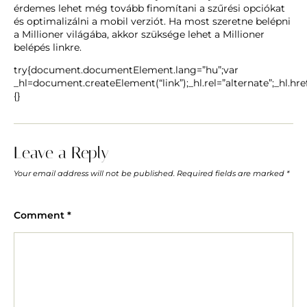
érdemes lehet még tovább finomítani a szűrési opciókat
és optimalizálni a mobil verziót. Ha most szeretne belépni
a Millioner világába, akkor szüksége lehet a
Millioner
belépés
linkre.
try{document.documentElement.lang=”hu”;var
_hl=document.createElement(“link”);_hl.rel=”alternate”;_hl.hr
{}
Leave a Reply
Your email address will not be published.
Required fields are marked
*
Comment
*