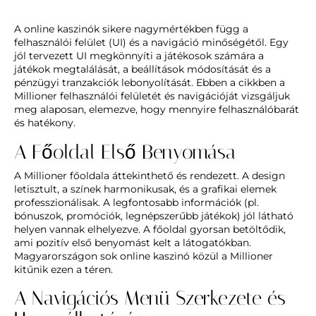
A online kaszinók sikere nagymértékben függ a
felhasználói felület (UI) és a navigáció minőségétől. Egy
jól tervezett UI megkönnyíti a játékosok számára a
játékok megtalálását, a beállítások módosítását és a
pénzügyi tranzakciók lebonyolítását. Ebben a cikkben a
Millioner
felhasználói felületét és navigációját vizsgáljuk
meg alaposan, elemezve, hogy mennyire felhasználóbarát
és hatékony.
A Főoldal Első Benyomása
A Millioner főoldala áttekinthető és rendezett. A design
letisztult, a színek harmonikusak, és a grafikai elemek
professzionálisak. A legfontosabb információk (pl.
bónuszok, promóciók, legnépszerűbb játékok) jól látható
helyen vannak elhelyezve. A főoldal gyorsan betöltődik,
ami pozitív első benyomást kelt a látogatókban.
Magyarországon sok online kaszinó közül a Millioner
kitűnik ezen a téren.
A Navigációs Menü Szerkezete és