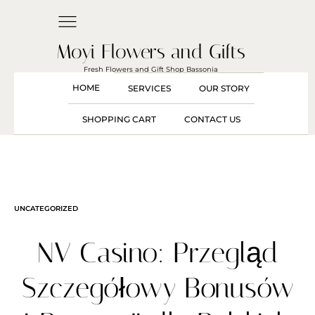
Moyi Flowers and Gifts
Fresh Flowers and Gift Shop Bassonia
S
HOME
SERVICES
OUR STORY
t
c
SHOPPING CART
CONTACT US
CATEGORY
UNCATEGORIZED
NV Casino: Przegląd
Szczegółowy Bonusów