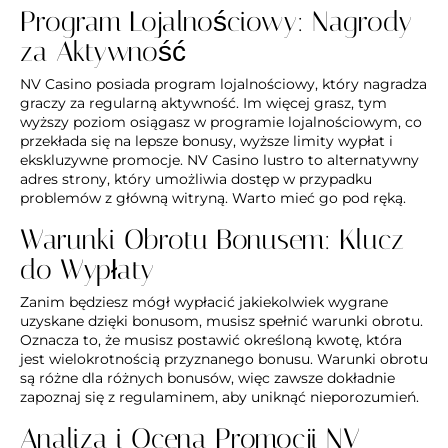
Program Lojalnościowy: Nagrody
za Aktywność
NV Casino posiada program lojalnościowy, który nagradza
graczy za regularną aktywność. Im więcej grasz, tym
wyższy poziom osiągasz w programie lojalnościowym, co
przekłada się na lepsze bonusy, wyższe limity wypłat i
ekskluzywne promocje.
NV Casino lustro
to alternatywny
adres strony, który umożliwia dostęp w przypadku
problemów z główną witryną. Warto mieć go pod ręką.
Warunki Obrotu Bonusem: Klucz
do Wypłaty
Zanim będziesz mógł wypłacić jakiekolwiek wygrane
uzyskane dzięki bonusom, musisz spełnić warunki obrotu.
Oznacza to, że musisz postawić określoną kwotę, która
jest wielokrotnością przyznanego bonusu. Warunki obrotu
są różne dla różnych bonusów, więc zawsze dokładnie
zapoznaj się z regulaminem, aby uniknąć nieporozumień.
Analiza i Ocena Promocji NV