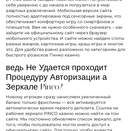
себя уверенно с до начала и погрузиться в мир
азартных развлечений. Мобильная версия сайта
полностью адаптирована под сенсорные экраны, что
обеспечивает комфортную игру со смартфонов и
планшетов. Вам не нужно особенного скачивать – как
зайдите на официальному сайт через браузер
мобильного устройства. И сайте можно найдем слоты
разных жанров, карточные игры, краш-игры и многое
это. Для удобства равно разложено по категориям для
быстрого розысков
Пинко казино
.
ведь Не Удается проходит
Процедуру Авторизации а
Зеркале Pinco?
Новому игрокам сразу начисляем увеличенный
баланс только фриспины — всё активируется
автоматически время первого депозита. Ссылка на
рабочее зеркало PINCO казино можно найти на том
сайте. Мы постоянно обновляем список зеркало, для
того, чтобы пользователи могли иметь доступ к
официальному сайту. Для только, чтобы вывести