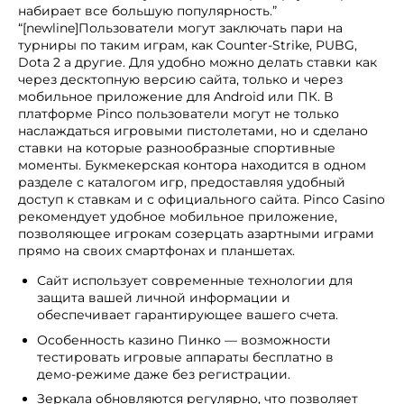
набирает все большую популярность.”
“[newline]Пользователи могут заключать пари на
турниры по таким играм, как Counter-Strike, PUBG,
Dota 2 а другие. Для удобно можно делать ставки как
через десктопную версию сайта, только и через
мобильное приложение для Android или ПК. В
платформе Pinco пользователи могут не только
наслаждаться игровыми пистолетами, но и сделано
ставки на которые разнообразные спортивные
моменты. Букмекерская контора находится в одном
разделе с каталогом игр, предоставляя удобный
доступ к ставкам и с официального сайта. Pinco Casino
рекомендует удобное мобильное приложение,
позволяющее игрокам созерцать азартными играми
прямо на своих смартфонах и планшетах.
Сайт использует современные технологии для
защита вашей личной информации и
обеспечивает гарантирующее вашего счета.
Особенность казино Пинко — возможности
тестировать игровые аппараты бесплатно в
демо-режиме даже без регистрации.
Зеркала обновляются регулярно, что позволяет