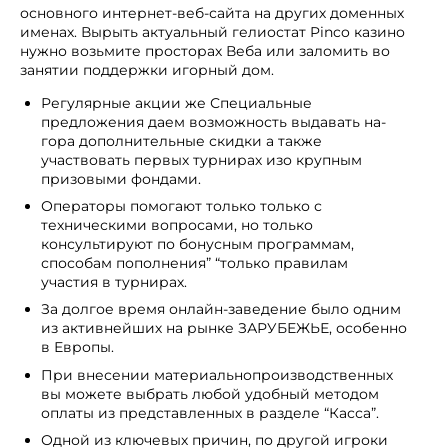
основного интернет-веб-сайта на других доменных
именах. Вырыть актуальный гелиостат Pinco казино
нужно возьмите просторах Веба или заломить во
занятии поддержки игорный дом.
Регулярные акции же Специальные
предложения даем возможность выдавать на-
гора дополнительные скидки а также
участвовать первых турнирах изо крупным
призовыми фондами.
Операторы помогают только только с
техническими вопросами, но только
консультируют по бонусным программам,
способам пополнения” “только правилам
участия в турнирах.
За долгое время онлайн-заведение было одним
из активнейших на рынке ЗАРУБЕЖЬЕ, особенно
в Европы.
При внесении материальнопроизводственных
вы можете выбрать любой удобный методом
оплаты из представленных в разделе “Касса”.
Одной из ключевых причин, по другой игроки