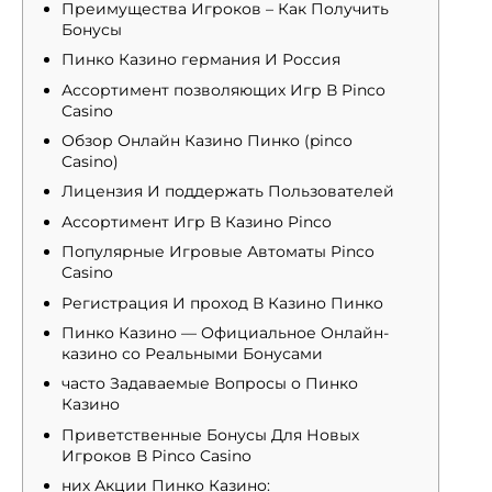
Преимущества Игроков – Как Получить
Бонусы
Пинко Казино германия И Россия
Ассортимент позволяющих Игр В Pinco
Casino
Обзор Онлайн Казино Пинко (pinco
Casino)
Лицензия И поддержать Пользователей
Ассортимент Игр В Казино Pinco
Популярные Игровые Автоматы Pinco
Casino
Регистрация И проход В Казино Пинко
Пинко Казино — Официальное Онлайн-
казино со Реальными Бонусами
часто Задаваемые Вопросы о Пинко
Казино
Приветственные Бонусы Для Новых
Игроков В Pinco Casino
них Акции Пинко Казино: