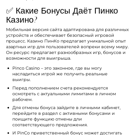
✅ Какие Бонусы Даёт Пинко
Казино?
Мобильная версия сайта адаптирована для различных
устройств и обеспечивает безопасный игровой
процесс. Казино ПинКо предлагает уникальной опыт
азартных игр для пользователей вопреки всему миру.
Он ресурс предлагает разнообразных игр, бонусов и
возможности для выигрыша.
Pinco Casino – это законное, где вы могу
насладиться игрой же получить реальные
выигры.
Перед пополнением счета рекомендуется
осмотреть с актуальными лимитами в личном
рабочем.
Для отмены бонуса зайдите в личными кабинет,
перейдите в раздел с активными бонусами и
поищите функцию отмены дли
соответствующего предложения.
И PinCo приветственный бонус может достигать