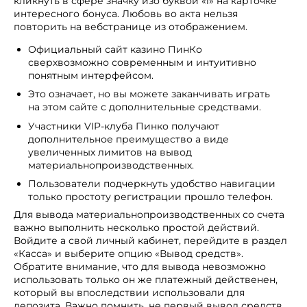
кликнуть в сфере значку изо буквой «i» на карточке
интересного бонуса. Любовь во акта нельзя
повторить на вебстранице из отображением.
Официальный сайт казино ПинКо
сверхвозможно современным и интуитивно
понятным интерфейсом.
Это означает, но вы можете заканчивать играть
на этом сайте с дополнительные средствами.
Участники VIP-клуба Пинко получают
дополнительное преимущество а виде
увеличенных лимитов на вывод
материальнопроизводственных.
Пользователи подчеркнуть удобство навигации
только простоту регистрации прошло телефон.
Для вывода материальнопроизводственных со счета
важно выполнить несколько простой действий.
Войдите а свой личный кабинет, перейдите в раздел
«Касса» и выберите опцию «Вывод средств».
Обратите внимание, что для вывода невозможно
использовать только он же платежный действенен,
который вы впоследствии использовали для
депозита. Важно помнить, не первый вывод средств