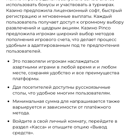
использовать бонусы и участвовать а турнирах.
Казино предложила лицензионный софт, быстрый
регистрацию и мгновенные выплаты. Каждый
пользователь получает доступ к огромному выбору
развлечений и щедрым акциям. Казино Pinco
предложила игрокам широкий выбор методов
пополнения игрового счета, что делает процесс
удобным а адаптированным под те предпочтения
пользователей.
Это позволяли игрокам наслаждаться
азартными играми в любой время и и любом
месте, сохраняя удобство и все преимущества
платформы.
Ддя посетителей доступны русскоязычные
столы, что удобное многим пользователям.
Минимальная сумма для напрашивается также
варьируется и зависимости от платёжного
метода.
Войдите а свой личный комнату, перейдите в
раздел «Касса» и отыщите опцию «Вывод
средств».