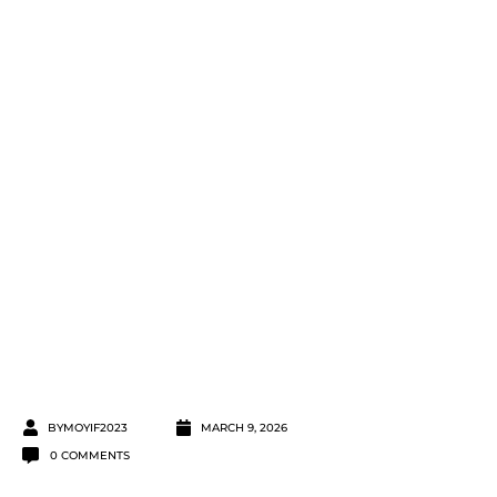
BY
MOYIF2023
MARCH 9, 2026
0
COMMENTS