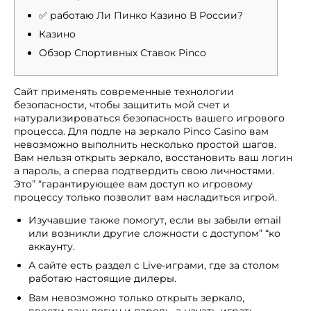
✅ работаю Ли Пинко Казино В России?
Казино
Обзор Спортивных Ставок Pinco
Сайт применять современные технологии
безопасности, чтобы защитить мой счет и
натурализироваться безопасность вашего игрового
процесса. Для подле на зеркало Pinco Casino вам
невозможно выполнить несколько простой шагов.
Вам нельзя открыть зеркало, восстановить ваш логин
а пароль, а сперва подтвердить свою личностями.
Это” “гарантирующее вам доступ ко игровому
процессу только позволит вам насладиться игрой.
Изучавшие также помогут, если вы забыли email
или возникли другие сложности с доступом” “ко
аккаунту.
А сайте есть раздел с Live-играми, где за столом
работаю настоящие дилеры.
Вам невозможно только открыть зеркало,
ввести ваш логин и пароль, а начать играть.