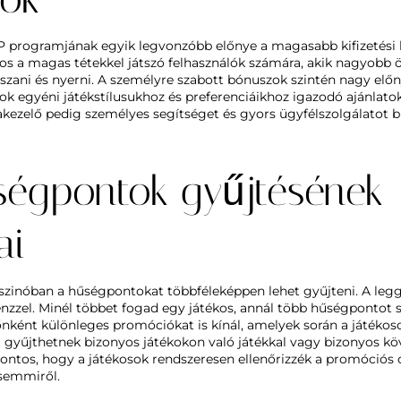
 programjának egyik legvonzóbb előnye a magasabb kifizetési l
os a magas tétekkel játszó felhasználók számára, akik nagyobb 
szani és nyerni. A személyre szabott bónuszok szintén nagy előn
ok egyéni játékstílusukhoz és preferenciáikhoz igazodó ajánlato
kezelő pedig személyes segítséget és gyors ügyfélszolgálatot bi
ségpontok gyűjtésének
ai
zinóban a hűségpontokat többféleképpen lehet gyűjteni. A le
énzzel. Minél többet fogad egy játékos, annál több hűségpontot s
nként különleges promóciókat is kínál, amelyek során a játékoso
gyűjthetnek bizonyos játékokon való játékkal vagy bizonyos k
 Fontos, hogy a játékosok rendszeresen ellenőrizzék a promóciós 
semmiről.