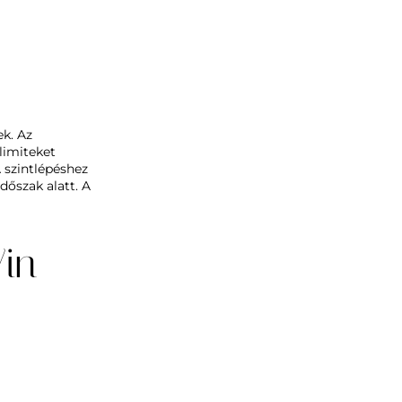
k. Az
limiteket
 szintlépéshez
dőszak alatt. A
in