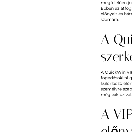
megfelelően ju
Ebben az átfo
előnyeit és há
számára.
A Qu
szerk
A QuickWin VIP 
fogadásokkal gy
különböző előny
személyre szab
még exkluzívab
A VIP
előn