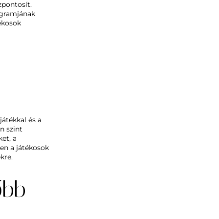
pontosít.
ogramjának
ékosok
játékkal és a
n szint
et, a
en a játékosok
kre.
őbb