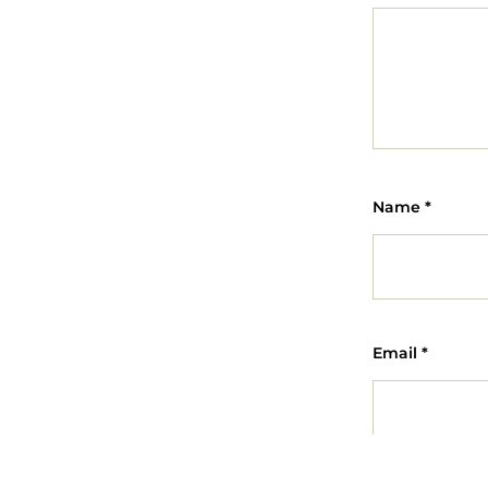
Name
*
Email
*