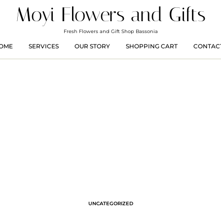
Moyi Flowers and Gifts
Fresh Flowers and Gift Shop Bassonia
OME
SERVICES
OUR STORY
SHOPPING CART
CONTACT
CATEGORY
UNCATEGORIZED